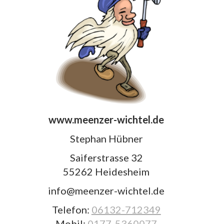
www.meenzer-wichtel.de
Stephan Hübner
Saiferstrasse 32
55262 Heidesheim
info@meenzer-wichtel.de
Telefon:
06132-712349
Mobil:
0177-5360077