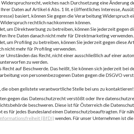
n Widerspruchsrecht, welches nach Durchsetzung eine Änderung der
hrer Daten auf Artikel 6 Abs. 1 lit. e (öffentliches Interesse, Aus
Interesse) basiert, können Sie gegen die Verarbeitung Widerspruch e
m Widerspruch rechtlich nachkommen können.
, um Direktwerbung zu betreiben, können Sie jederzeit gegen di
fen Ihre Daten danach nicht mehr für Direktmarketing verwenden.
, um Profiling zu betreiben, können Sie jederzeit gegen diese A
h nicht mehr für Profiling verwenden.
er Umständen das Recht, nicht einer ausschließlich auf einer auto
 unterworfen zu werden.
s Recht auf Beschwerde. Das heißt, Sie können sich jederzeit bei
erarbeitung von personenbezogenen Daten gegen die DSGVO verst
 die oben gelistete verantwortliche Stelle bei uns zu kontaktieren!
aten gegen das Datenschutzrecht verstößt oder Ihre datenschutzre
fsichtsbehörde beschweren. Diese ist für Österreich die Datenschu
bt es für jedes Bundesland einen Datenschutzbeauftragten. Für näh
nformationsfreiheit (BfDI)
wenden. Für unser Unternehmen ist di