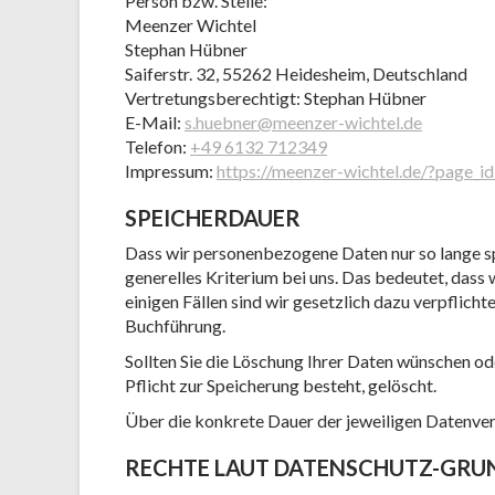
Person bzw. Stelle:
Meenzer Wichtel
Stephan Hübner
Saiferstr. 32, 55262 Heidesheim, Deutschland
Vertretungsberechtigt: Stephan Hübner
E-Mail:
s.huebner@meenzer-wichtel.de
Telefon:
+49 6132 712349
Impressum:
https://meenzer-wichtel.de/?page_i
SPEICHERDAUER
Dass wir personenbezogene Daten nur so lange spe
generelles Kriterium bei uns. Das bedeutet, dass
einigen Fällen sind wir gesetzlich dazu verpflic
Buchführung.
Sollten Sie die Löschung Ihrer Daten wünschen od
Pflicht zur Speicherung besteht, gelöscht.
Über die konkrete Dauer der jeweiligen Datenvera
RECHTE LAUT DATENSCHUTZ-GR