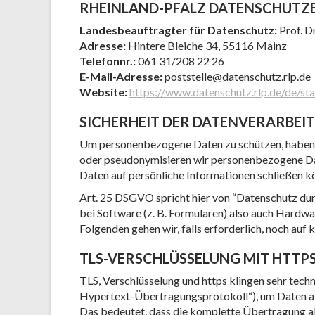
RHEINLAND-PFALZ DATENSCHUTZ
Landesbeauftragter für Datenschutz:
Prof. D
Adresse:
Hintere Bleiche 34, 55116 Mainz
Telefonnr.:
061 31/208 22 26
E-Mail-Adresse:
poststelle@datenschutz.rlp.de
Website:
https://www.datenschutz.rlp.de/de/sta
SICHERHEIT DER DATENVERARBEI
Um personenbezogene Daten zu schützen, haben w
oder pseudonymisieren wir personenbezogene Dat
Daten auf persönliche Informationen schließen k
Art. 25 DSGVO spricht hier von “Datenschutz dur
bei Software (z. B. Formularen) also auch Hardw
Folgenden gehen wir, falls erforderlich, noch au
TLS-VERSCHLÜSSELUNG MIT HTTP
TLS, Verschlüsselung und https klingen sehr tech
Hypertext-Übertragungsprotokoll“), um Daten ab
Das bedeutet, dass die komplette Übertragung al