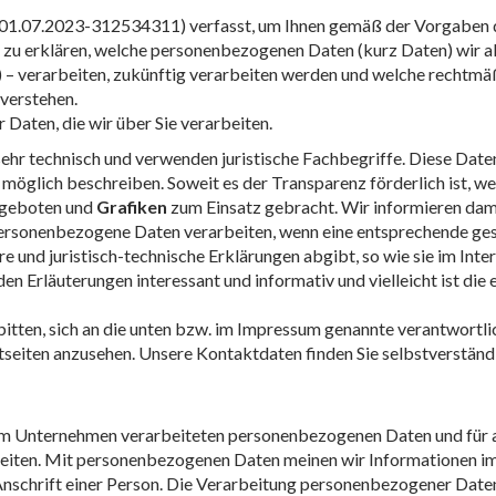
 01.07.2023-312534311) verfasst, um Ihnen gemäß der Vorgaben
u erklären, welche personenbezogenen Daten (kurz Daten) wir als
r) – verarbeiten, zukünftig verarbeiten werden und welche rechtmä
 verstehen.
Daten, die wir über Sie verarbeiten.
ehr technisch und verwenden juristische Fachbegriffe. Diese Daten
 möglich beschreiben. Soweit es der Transparenz förderlich ist, w
n geboten und
Grafiken
zum Einsatz gebracht. Wir informieren damit
rsonenbezogene Daten verarbeiten, wenn eine entsprechende geset
 und juristisch-technische Erklärungen abgibt, so wie sie im Inte
den Erläuterungen interessant und informativ und vielleicht ist die 
itten, sich an die unten bzw. im Impressum genannte verantwortli
ttseiten anzusehen. Unsere Kontaktdaten finden Sie selbstverstän
s im Unternehmen verarbeiteten personenbezogenen Daten und für 
beiten. Mit personenbezogenen Daten meinen wir Informationen im
nschrift einer Person. Die Verarbeitung personenbezogener Daten 