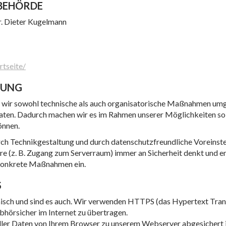
BEHÖRDE
r. Dieter Kugelmann
rtseite/
TUNG
ir sowohl technische als auch organisatorische Maßnahmen umges
en. Dadurch machen wir es im Rahmen unserer Möglichkeiten so s
önnen.
ch Technikgestaltung und durch datenschutzfreundliche Voreinste
are (z. B. Zugang zum Serverraum) immer an Sicherheit denkt und
f konkrete Maßnahmen ein.
S
nisch und sind es auch. Wir verwenden HTTPS (das Hypertext Trans
hörsicher im Internet zu übertragen.
ler Daten von Ihrem Browser zu unserem Webserver abgesichert i