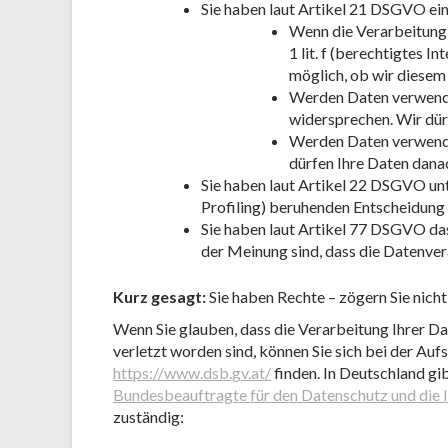
Sie haben laut Artikel 21 DSGVO ei
Wenn die Verarbeitung I
1 lit. f (berechtigtes 
möglich, ob wir diese
Werden Daten verwendet
widersprechen. Wir dür
Werden Daten verwendet
dürfen Ihre Daten danac
Sie haben laut Artikel 22 DSGVO unt
Profiling) beruhenden Entscheidung
Sie haben laut Artikel 77 DSGVO da
der Meinung sind, dass die Datenv
Kurz gesagt:
Sie haben Rechte – zögern Sie nicht,
Wenn Sie glauben, dass die Verarbeitung Ihrer D
verletzt worden sind, können Sie sich bei der Au
https://www.dsb.gv.at/
finden. In Deutschland gi
Bundesbeauftragte für den Datenschutz und die I
zuständig: