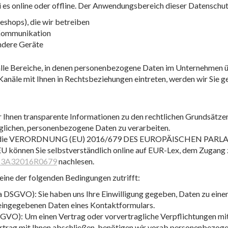
 es online oder offline. Der Anwendungsbereich dieser Datenschu
neshops), die wir betreiben
-Kommunikation
ndere Geräte
alle Bereiche, in denen personenbezogene Daten im Unternehmen ü
 Kanäle mit Ihnen in Rechtsbeziehungen eintreten, werden wir Sie 
 Ihnen transparente Informationen zu den rechtlichen Grundsätzen
lichen, personenbezogene Daten zu verarbeiten.
ns auf die VERORDNUNG (EU) 2016/679 DES EUROPÄISCHEN PAR
U können Sie selbstverständlich online auf EUR-Lex, dem Zugang
ex%3A32016R0679
nachlesen.
eine der folgenden Bedingungen zutrifft:
. a DSGVO): Sie haben uns Ihre Einwilligung gegeben, Daten zu ei
r eingegebenen Daten eines Kontaktformulars.
DSGVO): Um einen Vertrag oder vorvertragliche Verpflichtungen mit 
rtrag mit Ihnen abschließen, benötigen wir vorab personenbezoge